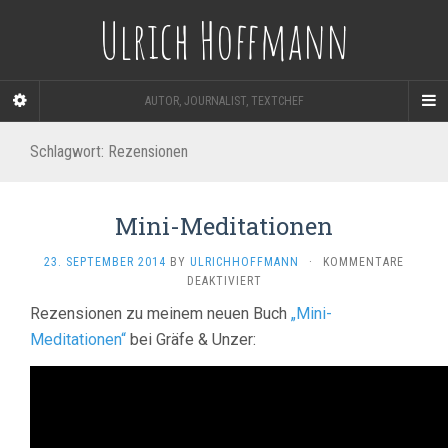
Ulrich Hoffmann
AUTOR, JOURNALIST, TEXTCHEF
Schlagwort:
Rezensionen
Mini-Meditationen
23. SEPTEMBER 2014
BY
ULRICHHOFFMANN
·
KOMMENTARE
FÜR
DEAKTIVIERT
MINI-
Rezensionen zu meinem neuen Buch
„Mini-
MEDITATIONEN
Meditationen“
bei Gräfe & Unzer: