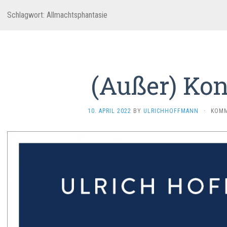
Schlagwort:
Allmachtsphantasie
(Außer) Kon
10. APRIL 2022
BY
ULRICHHOFFMANN
·
KOMM