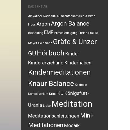
DAS GEHT AB:
Alexander Radszun
Allmachtsphantasie
Andrea
Argon Balance
Argon
Huss
EMF
Beziehung
Entschleunigung
Flirten
Frauke
Gräfe & Unzer
Meyer
Goldmann
Hörbuch
GU
Kinder
Kindererziehung
Kinderhaben
Kindermeditationen
Knaur Balance
Kontrolle
KU
Königsfurt-
Kontrollverlust
Krimi
Meditation
Urania
Liebe
Mini-
Meditationsanleitungen
Meditationen
Mosaik