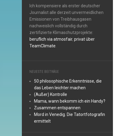
Ich kompensiere als erster deutscher
Journalist alle derzeit unvermeidlichen
Emissionen von Treibhausgasen
nachweislich vollständig durch
zertifizierte Klimaschutzprojekte:
beruflich via atmosfair
,
privat über
TeamClimate
.
NEUESTE BEITRÄGE
50 philosophische Erkenntnisse, die
das Leben leichter machen
(Außer) Kontrolle
Mama, wann bekomm ich ein Handy?
Zusammen entspannen
Mord in Venedig. Die Tatortfotografin
ermittelt