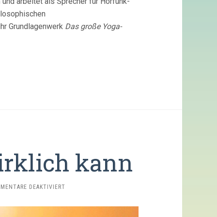
 und arbeitet als Sprecher für Hörfunk-
ilosophischen
ihr Grundlagenwerk
Das große Yoga-
irklich kann
FÜR
MENTARE DEAKTIVIERT
WAS
MEDITATION
WIRKLICH