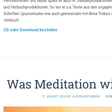
Fernsehfilmen. Bis heute spielt er auch in Theaterproduktionen
und Hörbuchproduktionen. So las er u.a. Texte aus den yogaph
Schriften
Upanishaden
wie auch gemeinsam mit Anna Trökes 
Hörbuch
.
CD oder Download bestellen
Was Meditation w
15. AUGUST 2018
BY
ULRICHHOFFMANN
·
KOM