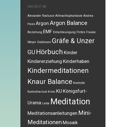
DAS GEHT AB:
Alexander Radszun
Allmachtsphantasie
Andrea
Argon Balance
Argon
Huss
EMF
Beziehung
Entschleunigung
Flirten
Frauke
Gräfe & Unzer
Meyer
Goldmann
Hörbuch
GU
Kinder
Kindererziehung
Kinderhaben
Kindermeditationen
Knaur Balance
Kontrolle
KU
Königsfurt-
Kontrollverlust
Krimi
Meditation
Urania
Liebe
Mini-
Meditationsanleitungen
Meditationen
Mosaik