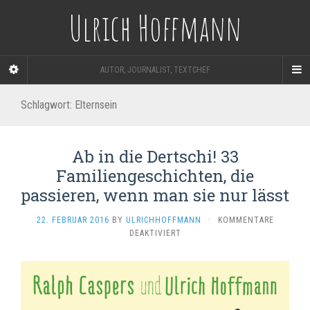
Ulrich Hoffmann
AUTOR, JOURNALIST, TEXTCHEF
Schlagwort:
Elternsein
Ab in die Dertschi! 33
Familiengeschichten, die
passieren, wenn man sie nur lässt
22. FEBRUAR 2016
BY
ULRICHHOFFMANN
·
KOMMENTARE
FÜR
DEAKTIVIERT
AB
IN
DIE
DERTSCHI!
33