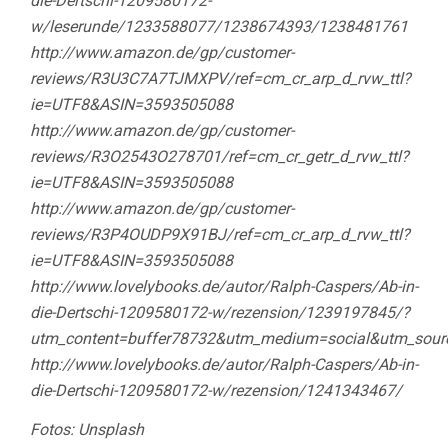
die-Dertschi-1209580172-
w/leserunde/1233588077/1238674393/1238481761
http://www.amazon.de/gp/customer-
reviews/R3U3C7A7TJMXPV/ref=cm_cr_arp_d_rvw_ttl?
ie=UTF8&ASIN=3593505088
http://www.amazon.de/gp/customer-
reviews/R3O2543O278701/ref=cm_cr_getr_d_rvw_ttl?
ie=UTF8&ASIN=3593505088
http://www.amazon.de/gp/customer-
reviews/R3P4OUDP9X91BJ/ref=cm_cr_arp_d_rvw_ttl?
ie=UTF8&ASIN=3593505088
http://www.lovelybooks.de/autor/Ralph-Caspers/Ab-in-
die-Dertschi-1209580172-w/rezension/1239197845/?
utm_content=buffer78732&utm_medium=social&utm_sour
http://www.lovelybooks.de/autor/Ralph-Caspers/Ab-in-
die-Dertschi-1209580172-w/rezension/1241343467/
Fotos: Unsplash