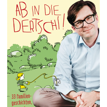
FAMILIENGESCHICHTEN,
DIE
PASSIEREN,
WENN
MAN
SIE
NUR
LÄSST