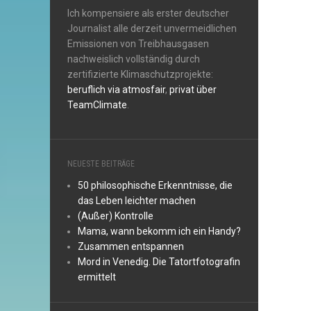
Ich kompensiere als erster deutscher
Journalist alle derzeit unvermeidlichen
Emissionen von Treibhausgasen
nachweislich vollständig durch
zertifizierte Klimaschutzprojekte:
beruflich via atmosfair
,
privat über
TeamClimate
.
NEUESTE BEITRÄGE
50 philosophische Erkenntnisse, die
das Leben leichter machen
(Außer) Kontrolle
Mama, wann bekomm ich ein Handy?
Zusammen entspannen
Mord in Venedig. Die Tatortfotografin
ermittelt