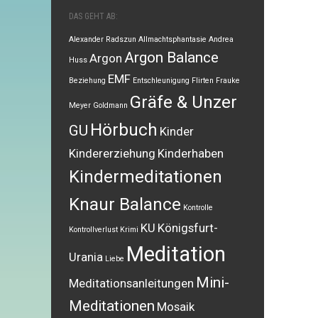
DAS GEHT AB:
Alexander Radszun
Allmachtsphantasie
Andrea
Argon Balance
Argon
Huss
EMF
Beziehung
Entschleunigung
Flirten
Frauke
Gräfe & Unzer
Meyer
Goldmann
Hörbuch
GU
Kinder
Kindererziehung
Kinderhaben
Kindermeditationen
Knaur Balance
Kontrolle
KU
Königsfurt-
Kontrollverlust
Krimi
Meditation
Urania
Liebe
Mini-
Meditationsanleitungen
Meditationen
Mosaik