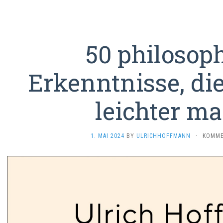
50 philosop
Erkenntnisse, di
leichter m
1. MAI 2024
BY
ULRICHHOFFMANN
·
KOMME