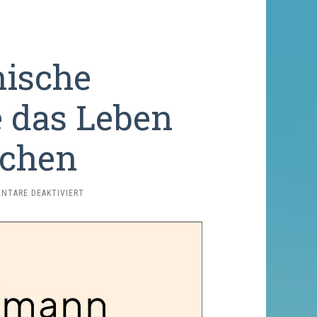
hische
e das Leben
achen
FÜR
NTARE DEAKTIVIERT
50
PHILOSOPHISCHE
ERKENNTNISSE,
DIE
DAS
LEBEN
LEICHTER
MACHEN