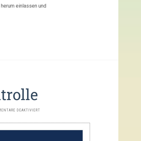
s herum einlassen und
trolle
FÜR
ENTARE DEAKTIVIERT
(AUSSER) K
ONTROLLE